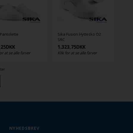
 Pantolette
Sika Fusion Hyttesko O2
SRC
,25
DKK
1.323,75
DKK
for at se alle farver
Klik for at se alle farver
ater
NYHEDSBREV