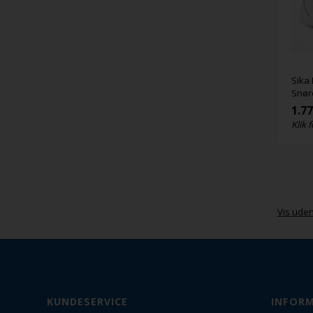
Sika 
Snør
1.7
Klik f
Vis ude
KUNDESERVICE
INFOR