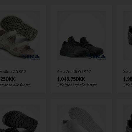
Sika
 Motion OB SRC
Sika Comfit O1 SRC
,25
DKK
1.048,75
DKK
1.9
or at se alle farver
Klik for at se alle farver
Klik 