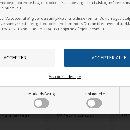
marbejdspartnere bruger cookies fra dit besøg til statistisk og målrettet 
SB SRB
SRA
ilbud til dig.
,00
DKK
1.153,75
DKK
1.2
or at se alle farver
Klik for at se alle farver
Klik 
på "Accepter alle" giver du samtykke til alle disse formål. Du kan også væl
give samtykke til - brug checkboksene herunder. Du kan til enhver tid trækk
ilbage via ikonet nederst i venstre hjørne af hjemmesiden.
Vis cookie detaljer
Markedsføring
Funktionelle
 Optimax Sandal O1
Sika Woly
Sika
Impregneringsspray
SRA
18,75
DKK
142,50
DKK
1.1
or at se alle farver
Klik for at se alle farver
Klik 