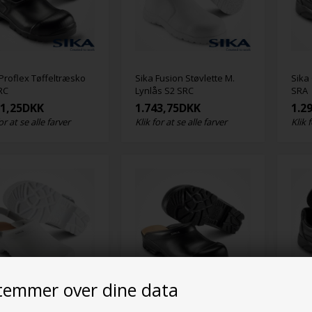
 Proflex Tøffeltræsko
Sika Fusion Støvlette M.
Sika
RC
Lynlås S2 SRC
SRA
11,25
DKK
1.743,75
DKK
1.2
or at se alle farver
Klik for at se alle farver
Klik 
temmer over dine data
 Flex LBS M/Hælrem OB
Sika Flex LBS Tøffeltræsko
Sika