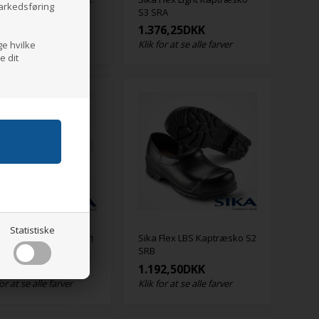
markedsføring
S3 SRA
97,50
DKK
1.376,25
DKK
for at se alle farver
Klik for at se alle farver
ge hvilke
e dit
Statistiske
Sika Flex LBS Kaptræsko S2
 Optimax Snøresko O1
SRB
53,75
DKK
1.192,50
DKK
for at se alle farver
Klik for at se alle farver