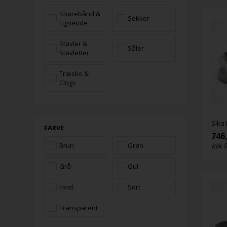
Snørebånd &
Sokker
Lignende
Støvler &
Såler
Støvletter
Træsko &
Clogs
Sika
FARVE
746
Brun
Grøn
Klik f
Grå
Gul
Hvid
Sort
Transparent