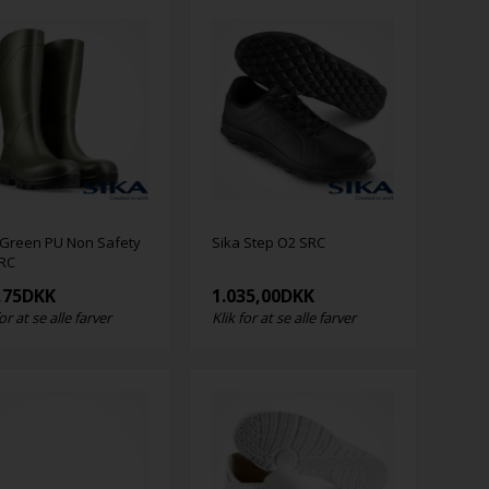
 Green PU Non Safety
Sika Step O2 SRC
RC
,75
DKK
1.035,00
DKK
for at se alle farver
Klik for at se alle farver