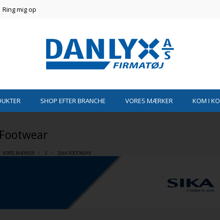
Ring mig op
DUKTER
SHOP EFTER BRANCHE
VORES MÆRKER
KOM I K
 Footwear
VORES MÆRKER
S
SIKA FOOTWEAR