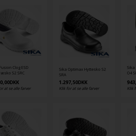
 Fusion Clog ESD
Sika
Sika Optimax Hyttesko S2
ræsko S2 SRC
O4 S
SRA
80,00
DKK
1.297,50
DKK
943
or at se alle farver
Klik for at se alle farver
Klik 