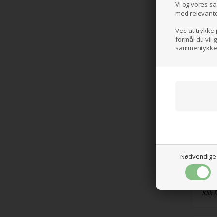
Vi og vores sa
SRB
med relevante t
970
Klik f
Ved at trykke 
formål du vil 
sammentykke t
Nødvendige
Sika
SRA
1.2
Klik f