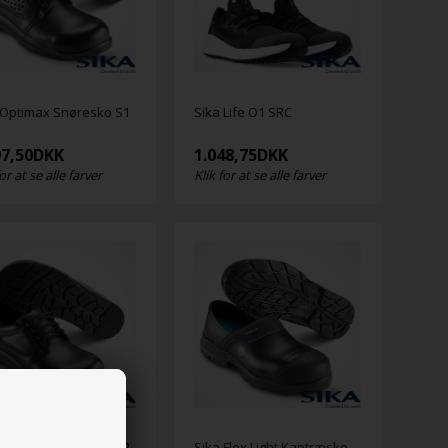
 Optimax Snøresko S1
Sika Life O1 SRC
97,50
DKK
1.048,75
DKK
for at se alle farver
Klik for at se alle farver
Sika Flex Light Kaptræsko
 Optimax Snøresko S2