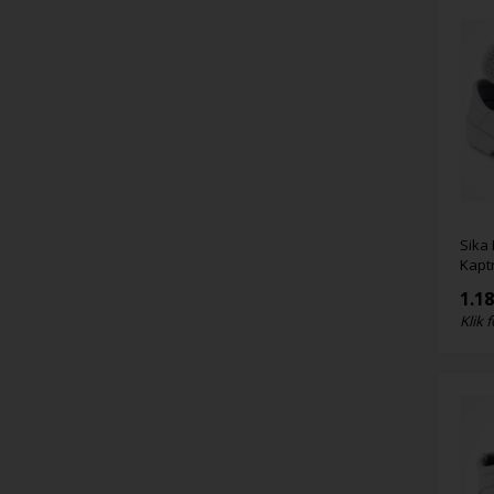
Sika
Kapt
1.1
Klik f