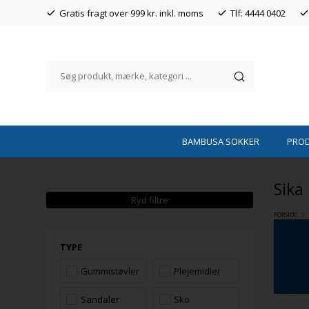
Gratis fragt over 999 kr. inkl. moms
Tlf: 4444 0402
BAMBUSA SOKKER
PRO
Sika
Ryd filtre
FORSIDE
TYPE
Gummistøvler
Plejemidler
Sandaler
Sko