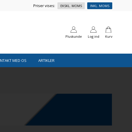
Priser vises:
EKSKL. MOMS
INKL. MOMS
Pluskunde
Log ind
Kurv
ONTAKT MED OS
ARTIKLER