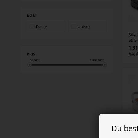
KØN
Dame
Unisex
Sika
SB S
1.3
Klik f
PRIS
56
DKK
1,980
DKK
Du bes
Sika