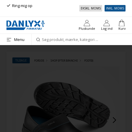
Ring mig op
Gratis fragt over 999 kr. inkl.
EKSKL. MOMS
INKL. MOMS
moms
Pluskunde
Log ind
Kurv
Menu
TILBAGE
FORSIDE
SHOP EFTER BRANCHE
FODTØJ