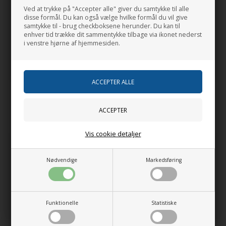
Ved at trykke på "Accepter alle" giver du samtykke til alle
-
+
disse formål. Du kan også vælge hvilke formål du vil give
samtykke til - brug checkboksene herunder. Du kan til
enhver tid trække dit sammentykke tilbage via ikonet nederst
i venstre hjørne af hjemmesiden.
Forventet leveringstid:
Lev. 2-4 hverdage
Relaterede produkter
Vis cookie detaljer
Nødvendige
Markedsføring
Funktionelle
Statistiske
Sika
Sika