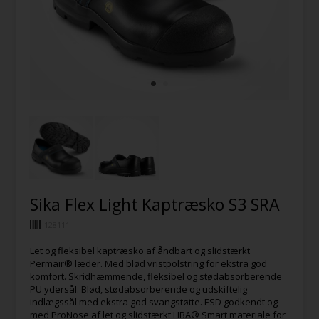
Sika Flex Light Kaptræsko S3 SRA
128111
Let og fleksibel kaptræsko af åndbart og slidstærkt
Permair® læder. Med blød vristpolstring for ekstra god
komfort. Skridhæmmende, fleksibel og stødabsorberende
PU ydersål. Blød, stødabsorberende og udskiftelig
indlægssål med ekstra god svangstøtte. ESD godkendt og
med ProNose af let og slidstærkt LIBA® Smart materiale for