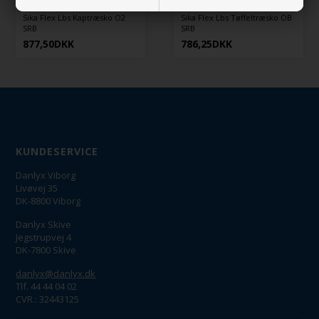
Sika Flex Lbs Kaptræsko O2
Sika Flex Lbs Tøffeltræsko OB
SRB
SRB
877,50
DKK
786,25
DKK
KUNDESERVICE
Danlyx Viborg
Livøvej 35
DK-8800 Viborg
Danlyx Skive
Jegstrupvej 4
DK-7800 Skive
danlyx@danlyx.dk
Tlf. 44 44 04 02
CVR.: 32443125