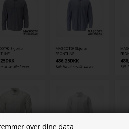
OT® Skjorte
MASCOT® Skjorte
MASC
TLINE
FRONTLINE
FRON
,25
DKK
486,25
DKK
486
or at se alle farver
Klik for at se alle farver
Klik 
temmer over dine data