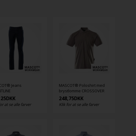
COT® Jeans
MASCOT® Poloshirt med
TLINE
brystlomme CROSSOVER
,25
DKK
248,75
DKK
for at se alle farver
Klik for at se alle farver