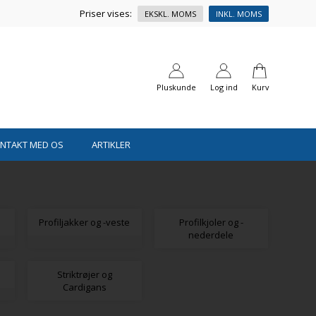
Priser vises:
EKSKL. MOMS
INKL. MOMS
Pluskunde
Log ind
Kurv
ONTAKT MED OS
ARTIKLER
Profiljakker og -veste
Profilkjoler og -
nederdele
Striktrøjer og
Cardigans