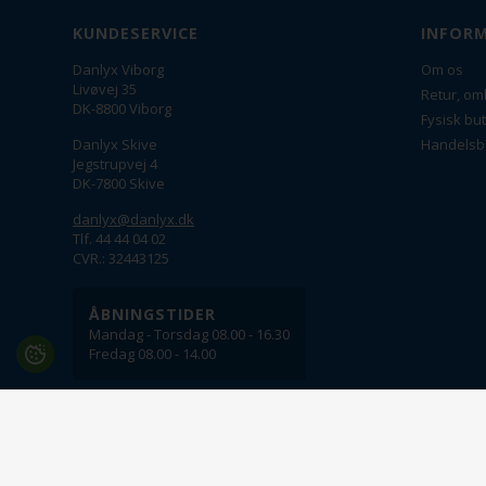
KUNDESERVICE
INFOR
Danlyx Viborg
Om os
Livøvej 35
Retur, om
DK-8800 Viborg
Fysisk but
Danlyx Skive
Handelsb
Jegstrupvej 4
DK-7800 Skive
danlyx@danlyx.dk
Tlf. 44 44 04 02
CVR.: 32443125
ÅBNINGSTIDER
Mandag - Torsdag 08.00 - 16.30
Fredag 08.00 - 14.00