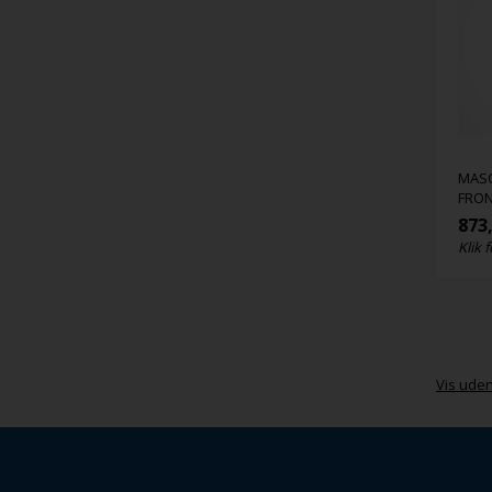
MASC
FRON
873
Klik f
Vis ude