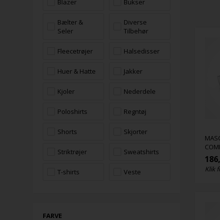
Blazer
Bukser
Bælter &
Diverse
Seler
Tilbehør
Fleecetrøjer
Halsedisser
Huer & Hatte
Jakker
Kjoler
Nederdele
Poloshirts
Regntøj
Shorts
Skjorter
MAS
COM
Striktrøjer
Sweatshirts
186
Klik f
T-shirts
Veste
FARVE