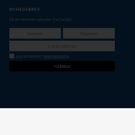
NYHEDSBREV
Få de seneste nyheder fra Danlyx
Jeg accepterer
betingelserne