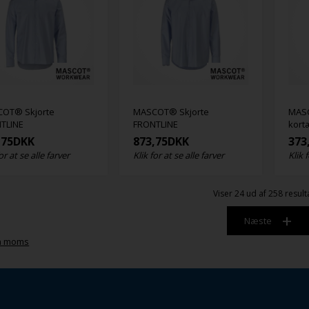
OT® Skjorte
MASCOT® Skjorte
MASC
TLINE
FRONTLINE
kort
,75
DKK
873,75
DKK
373
or at se alle farver
Klik for at se alle farver
Klik 
Viser
24
ud af 258 result
Næste
n moms