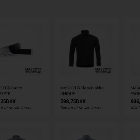
COT® Bælte
MASCOT® Fleecejakke
MAS
PLETE
UNIQUE
FRON
,25
DKK
598,75
DKK
936
or at se alle farver
Klik for at se alle farver
Klik 