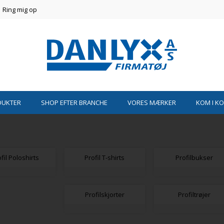
Ring mig op
DUKTER
SHOP EFTER BRANCHE
VORES MÆRKER
KOM I K
fil Poloshirts
Profil T-shirts
Profilbukser
Profilskjorter
Profiltrøjer