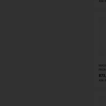
Klik f
MASC
FRON
873
Klik f