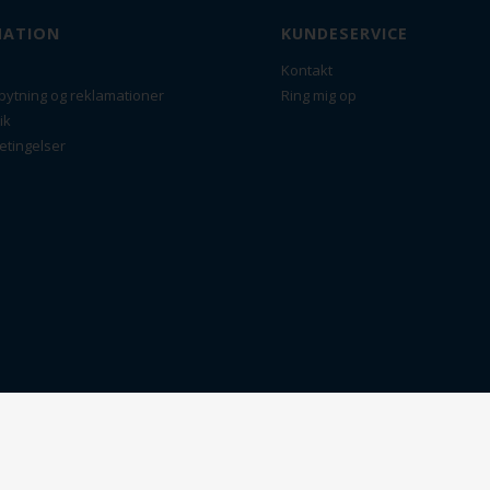
MATION
KUNDESERVICE
Kontakt
bytning og reklamationer
Ring mig op
ik
etingelser