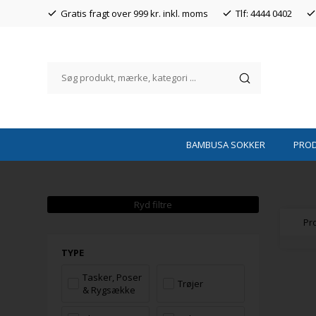
Gratis fragt over 999 kr. inkl. moms
Tlf: 4444 0402
BAMBUSA SOKKER
PRO
Ryd filtre
Pro
TYPE
Tasker, Poser
Trøjer
& Rygsække