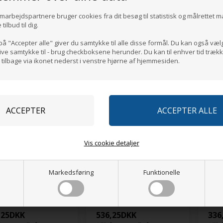
marbejdspartnere bruger cookies fra dit besøg til statistisk og målrettet 
ilbud til dig.
OT® Skjorte
MASCOT® Skjorte
MASC
TLINE
FRONTLINE
FRON
på "Accepter alle" giver du samtykke til alle disse formål. Du kan også væl
,25
DKK
336,25
DKK
411
give samtykke til - brug checkboksene herunder. Du kan til enhver tid trækk
or at se alle farver
Klik for at se alle farver
Klik 
ilbage via ikonet nederst i venstre hjørne af hjemmesiden.
Vis cookie detaljer
Markedsføring
Funktionelle
OT® Skjorte
MASCOT® Skjorte
MASC
TLINE
FRONTLINE
FRON
,25
DKK
536,25
DKK
336