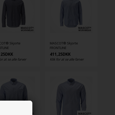
OT® Skjorte
MASCOT® Skjorte
TLINE
FRONTLINE
,25
DKK
411,25
DKK
for at se alle farver
Klik for at se alle farver