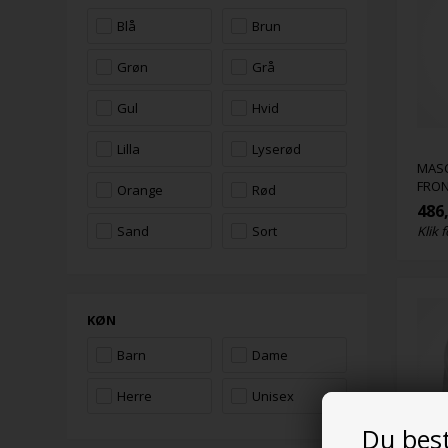
Blå
Brun
Grøn
Grå
Gul
Hvid
Lilla
Lyserød
MASC
FRON
Orange
Rød
486
Klik f
Sand
Sort
KØN
Barn
Dame
Herre
Unisex
Du bes