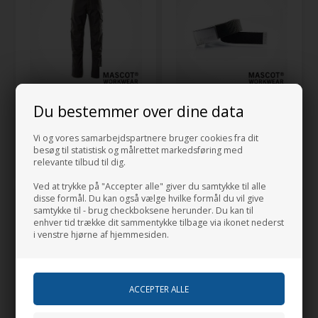
Du bestemmer over dine data
MASCOT® Bukser med
MASCOT® Bælte
lårlommer YOUNG
COMPLETE
Vi og vores samarbejdspartnere bruger cookies fra dit
1.048,75
DKK
186,25
DKK
besøg til statistisk og målrettet markedsføring med
Klik for at se alle farver
Klik for at se alle farver
relevante tilbud til dig.
Ved at trykke på "Accepter alle" giver du samtykke til alle
disse formål. Du kan også vælge hvilke formål du vil give
samtykke til - brug checkboksene herunder. Du kan til
enhver tid trække dit sammentykke tilbage via ikonet nederst
i venstre hjørne af hjemmesiden.