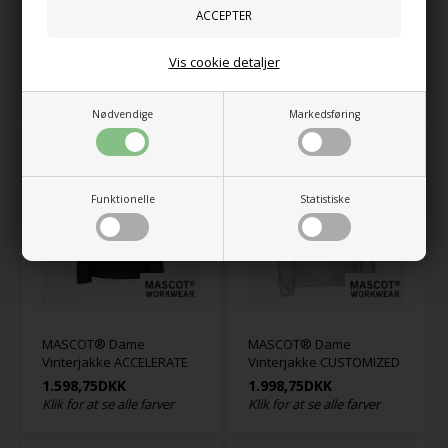
MASCOT® Bælte
MASCOT® Dame Vest
COMPLETE
ACCELERATE
Vis cookie detaljer
261,25
DKK
698,75
DKK
Klik for at se alle farver
Klik for at se alle farver
Nødvendige
Markedsføring
Funktionelle
Statistiske
MASCOT® Dame
MASCOT® Dame
Vinterjakke ACCELERATE
Vinterjakke CUSTOMIZED
1.598,75
DKK
1.998,75
DKK
Klik for at se alle farver
Klik for at se alle farver