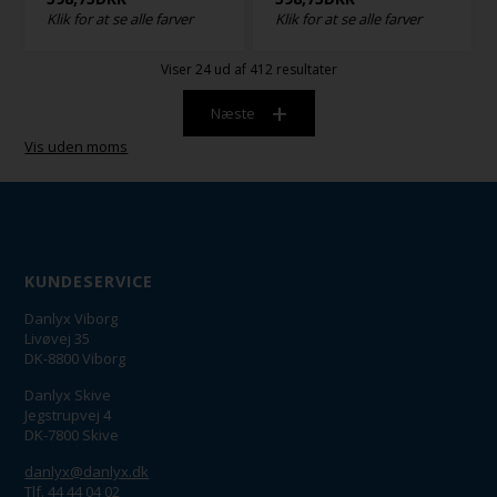
Klik for at se alle farver
Klik for at se alle farver
Viser
24
ud af 412 resultater
Næste
Vis uden moms
KUNDESERVICE
Danlyx Viborg
Livøvej 35
DK-8800 Viborg
Danlyx Skive
Jegstrupvej 4
DK-7800 Skive
danlyx@danlyx.dk
Tlf. 44 44 04 02