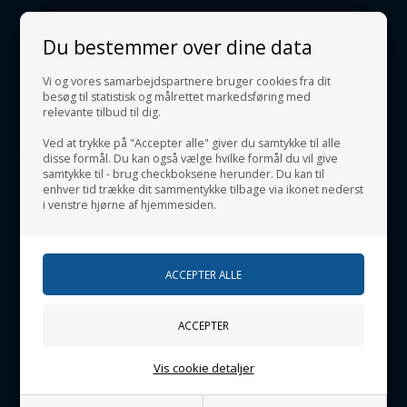
KUNDESERVICE
Du bestemmer over dine data
Danlyx Viborg
Vi og vores samarbejdspartnere bruger cookies fra dit
Livøvej 35
besøg til statistisk og målrettet markedsføring med
DK-8800 Viborg
relevante tilbud til dig.
Danlyx Skive
Ved at trykke på "Accepter alle" giver du samtykke til alle
Jegstrupvej 4
disse formål. Du kan også vælge hvilke formål du vil give
DK-7800 Skive
samtykke til - brug checkboksene herunder. Du kan til
enhver tid trække dit sammentykke tilbage via ikonet nederst
danlyx@danlyx.dk
i venstre hjørne af hjemmesiden.
Tlf. 44 44 04 02
CVR.: 32443125
ÅBNINGSTIDER
Mandag - Torsdag 08.00 - 16.30
Fredag 08.00 - 14.00
Vis cookie detaljer
INFORMATION
Om os