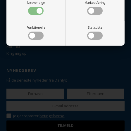
Nødvendige
Markedsføring
Retur, ombytning og reklamationer
Fysisk butik
Handelsbetingelser
Funktionelle
Statistiske
KUNDESERVICE
Kontakt
Ring mig op
NYHEDSBREV
Få de seneste nyheder fra Danlyx
Jeg accepterer
betingelserne