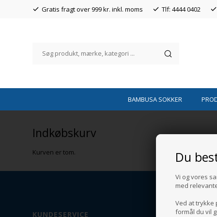
Gratis fragt over 999 kr. inkl. moms
Tlf: 4444 0402
BAMBUSA SOKKER
PRO
Indkøbskurv
Kurven er tom.
Du bes
Vi og vores sa
med relevante t
Ved at trykke 
formål du vil 
KUNDESERVICE
INFOR