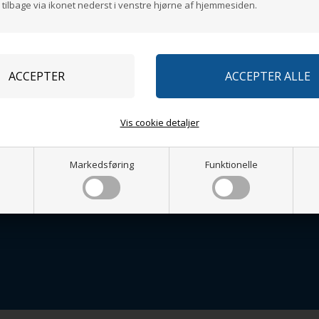
ilbage via ikonet nederst i venstre hjørne af hjemmesiden.
Kontakt
bytning og reklamationer
Ring mig op
ik
etingelser
Vis cookie detaljer
Markedsføring
Funktionelle