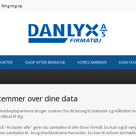
Ring mig op
DUKTER
SHOP EFTER BRANCHE
VORES MÆRKER
KOM I K
temmer over dine data
marbejdspartnere bruger cookies fra dit besøg til statistisk og målrettet 
ilbud til dig.
på "Accepter alle" giver du samtykke til alle disse formål. Du kan også væl
give samtykke til - brug checkboksene herunder. Du kan til enhver tid trækk
MATION
KUNDESERVICE