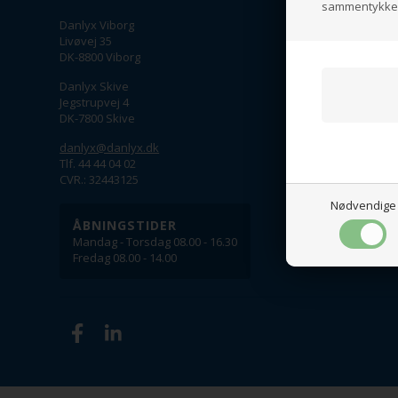
sammentykke t
Danlyx Viborg
Om os
Livøvej 35
Retur, om
DK-8800 Viborg
Fysisk but
Danlyx Skive
Handelsb
Jegstrupvej 4
DK-7800 Skive
danlyx@danlyx.dk
Tlf. 44 44 04 02
CVR.: 32443125
Nødvendige
ÅBNINGSTIDER
Mandag - Torsdag 08.00 - 16.30
Fredag 08.00 - 14.00