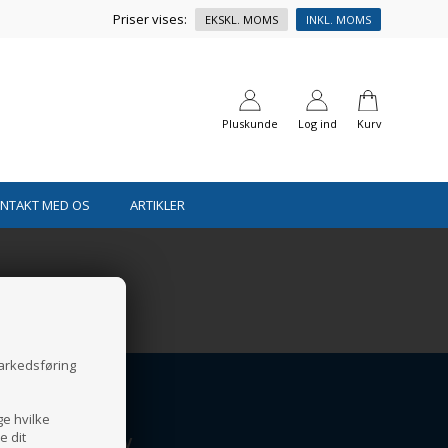
Priser vises:
EKSKL. MOMS
INKL. MOMS
Pluskunde
Log ind
Kurv
ONTAKT MED OS
ARTIKLER
markedsføring
ge hvilke
e dit
NYHEDSBREV