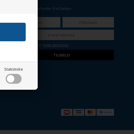
Få de seneste nyheder fra Danlyx
Jeg accepterer
betingelserne
Statistiske