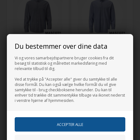
Du bestemmer over dine data
MASCOT® Skjorte
MASCOT® Skjorte
FRONTLINE
FRONTLINE
Vi og vores samarbejdspartnere bruger cookies fra dit
besøg til statistisk og målrettet markedsføring med
486,25
DKK
486,25
DKK
relevante tilbud til dig.
Klik for at se alle farver
Klik for at se alle farver
Ved at trykke på "Accepter alle" giver du samtykke til alle
disse formål. Du kan også vælge hvilke formål du vil give
samtykke til - brug checkboksene herunder. Du kan til
enhver tid trække dit sammentykke tilbage via ikonet nederst
i venstre hjørne af hjemmesiden.