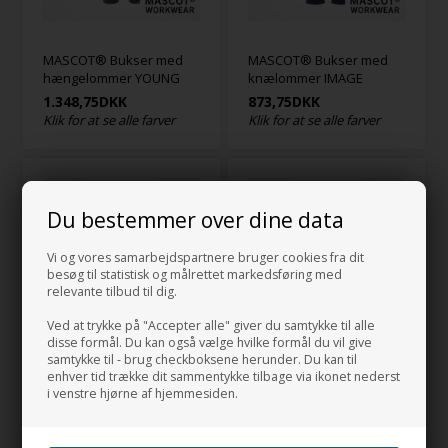
MASCOT® Bukser med
MASCOT® Bukser med
hængelommer YOUNG
knælommer IMAGE
1.348,75
DKK
873,75
DKK
Klik for at se alle farver
Klik for at se alle farver
Du bestemmer over dine data
Vi og vores samarbejdspartnere bruger cookies fra dit
besøg til statistisk og målrettet markedsføring med
relevante tilbud til dig.
Ved at trykke på "Accepter alle" giver du samtykke til alle
disse formål. Du kan også vælge hvilke formål du vil give
samtykke til - brug checkboksene herunder. Du kan til
MASCOT® Bukser med
MASCOT® Bukser med
enhver tid trække dit sammentykke tilbage via ikonet nederst
knælommer INDUSTRY
knælommer INDUSTRY
i venstre hjørne af hjemmesiden.
586,25
DKK
673,75
DKK
Klik for at se alle farver
Klik for at se alle farver