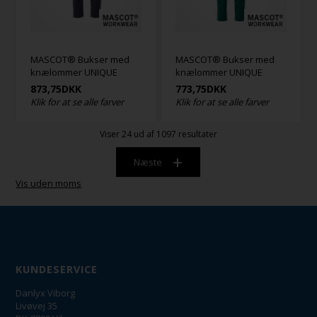
MASCOT® Bukser med
MASCOT® Bukser med
knælommer UNIQUE
knælommer UNIQUE
873,75
DKK
773,75
DKK
Klik for at se alle farver
Klik for at se alle farver
Viser
24
ud af 1097 resultater
Næste
Vis uden moms
KUNDESERVICE
Danlyx Viborg
Livøvej 35