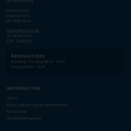
DK-8800 Viborg
Danlyx Skive
Jegstrupvej 4
DK-7800 Skive
danlyx@danlyx.dk
Tlf. 44 44 04 02
CVR.: 32443125
ÅBNINGSTIDER
Mandag - Torsdag 08.00 - 16.30
Fredag 08.00 - 14.00
INFORMATION
Om os
Retur, ombytning og reklamationer
Fysisk butik
Handelsbetingelser