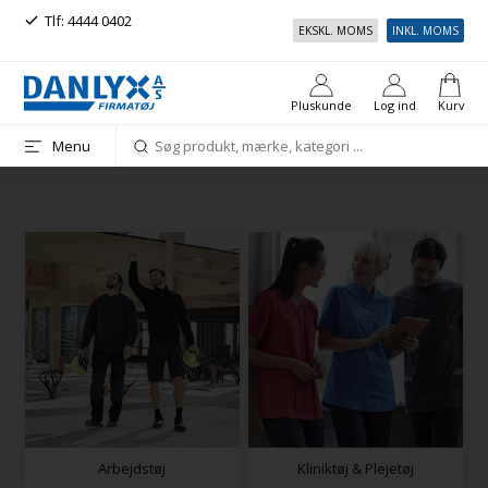
Ring mig op
Gratis fragt over 999 kr. inkl.
EKSKL. MOMS
INKL. MOMS
moms
Pluskunde
Log ind
Kurv
Menu
Arbejdstøj
Kliniktøj & Plejetøj