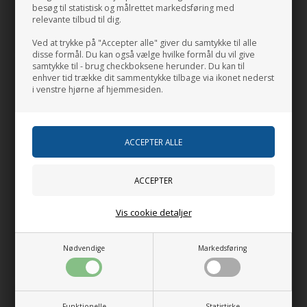
Bukser I Comfort Fit
besøg til statistisk og målrettet markedsføring med
848,75
DKK
1.050,00
DKK
relevante tilbud til dig.
Klik for at se alle farver
Klik for at se alle farver
Ved at trykke på "Accepter alle" giver du samtykke til alle
disse formål. Du kan også vælge hvilke formål du vil give
samtykke til - brug checkboksene herunder. Du kan til
enhver tid trække dit sammentykke tilbage via ikonet nederst
i venstre hjørne af hjemmesiden.
Sunwill Klassiske
Sunwill Traveller Dame
Vis cookie detaljer
Traveller Bukser I Fitted
Bukser I Modern Fit
Fit
1.050,00
DKK
1.050,00
DKK
Nødvendige
Markedsføring
Klik for at se alle farver
Klik for at se alle farver
Funktionelle
Statistiske