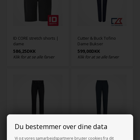
ID CORE stretch shorts |
Cutter & Buck Tofino
dame
Dame Bukser
586,25
DKK
599,00
DKK
Klik for at se alle farver
Klik for at se alle farver
Du bestemmer over dine data
Sunwill Jeans I Regular Fit
Sunwill Traveller Dame
Vi og vores samarbejdspartnere bruger cookies fra dit