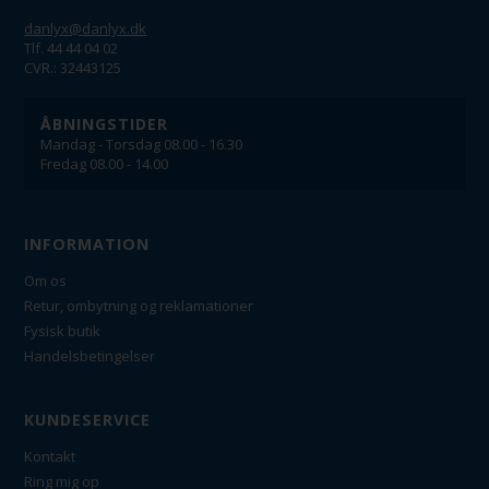
danlyx@danlyx.dk
Tlf. 44 44 04 02
CVR.: 32443125
ÅBNINGSTIDER
Mandag - Torsdag 08.00 - 16.30
Fredag 08.00 - 14.00
INFORMATION
Om os
Retur, ombytning og reklamationer
Fysisk butik
Handelsbetingelser
KUNDESERVICE
Kontakt
Ring mig op