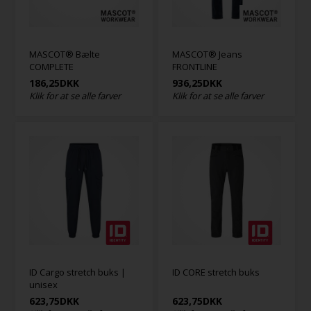
MASCOT® Bælte
MASCOT® Jeans
COMPLETE
FRONTLINE
186,25
DKK
936,25
DKK
Klik for at se alle farver
Klik for at se alle farver
ID Cargo stretch buks |
ID CORE stretch buks
unisex
623,75
DKK
623,75
DKK