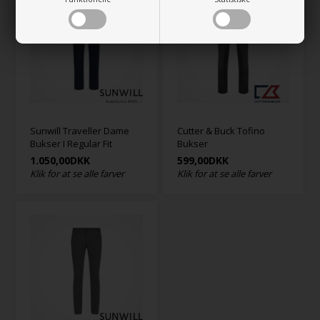
Sunwill Traveller Dame
Cutter & Buck Tofino
Bukser I Regular Fit
Bukser
1.050,00
DKK
599,00
DKK
Klik for at se alle farver
Klik for at se alle farver