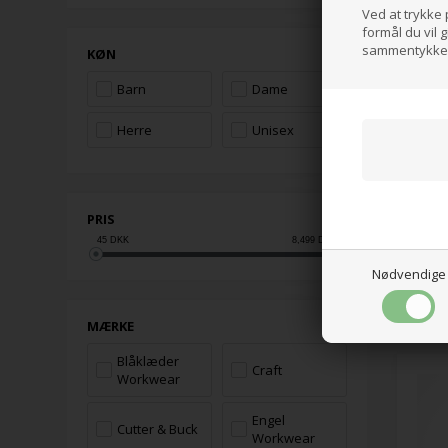
Ved at trykke 
formål du vil 
sammentykke t
KØN
Barn
Dame
Herre
Unisex
PRIS
MAS
45
DKK
8,499
DKK
lårl
Nødvendige
723
Klik f
MÆRKE
Blåklæder
Craft
Workwear
Engel
Cutter & Buck
Workwear