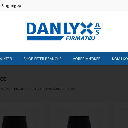
Ring mig op
DUKTER
SHOP EFTER BRANCHE
VORES MÆRKER
KOM I K
ice
SHOP EFTER BRANCHE
SERVICE & RENGØRING
SERVICE