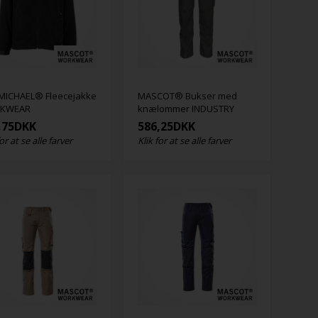
ICHAEL® Fleecejakke
MASCOT® Bukser med
KWEAR
knælommer INDUSTRY
,75
DKK
586,25
DKK
for at se alle farver
Klik for at se alle farver