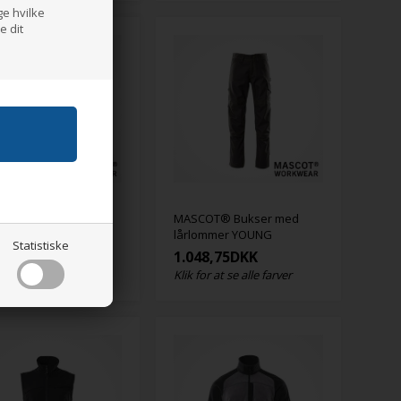
ge hvilke
e dit
COT® Bukser med
MASCOT® Bukser med
ommer UNIQUE
lårlommer YOUNG
Statistiske
,75
DKK
1.048,75
DKK
for at se alle farver
Klik for at se alle farver