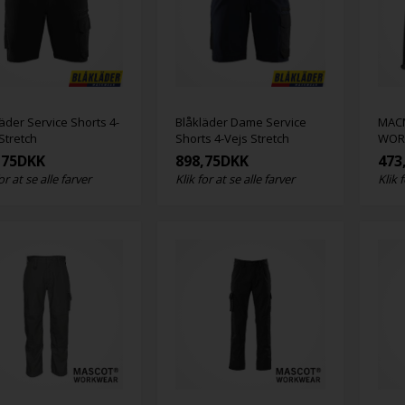
äder Service Shorts 4-
Blåkläder Dame Service
MACM
Stretch
Shorts 4-Vejs Stretch
WOR
,75
DKK
898,75
DKK
473
or at se alle farver
Klik for at se alle farver
Klik 