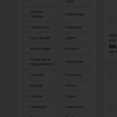
Seler
Diverse
Fleecetrøjer
Tilbehør
Halsedisser
Helbukser
Blåkl
Huer & Hatte
Jakker
Vejs 
898
Kedeldragter
Knickers
Klik f
Knæpuder &
Nederdele
Hængelommer
Overalls
Poloshirts
Regntøj
Shorts
Skjorter
Sokker
Striktrøjer
Sweatshirts