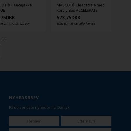
OT® Fleecejakke
MASCOT® Fleecetrøje med
QUE
kort lynlås ACCELERATE
,75
DKK
573,75
DKK
for at se alle farver
Klik for at se alle farver
ater
NYHEDSBREV
Få de seneste nyheder fra Danlyx