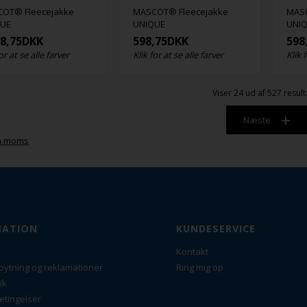
OT® Fleecejakke
MASCOT® Fleecejakke
MASC
QUE
UNIQUE
UNI
98,75
DKK
598,75
DKK
598
or at se alle farver
Klik for at se alle farver
Klik 
Viser
24
ud af 527 result
Næste
n moms
MATION
KUNDESERVICE
Kontakt
bytning og reklamationer
Ring mig op
ik
etingelser