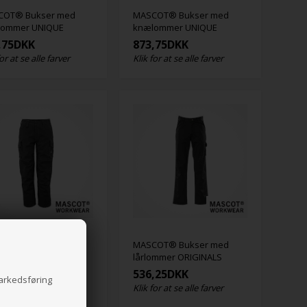
COT® Bukser med
MASCOT® Bukser med
lommer UNIQUE
knælommer UNIQUE
,75
DKK
873,75
DKK
for at se alle farver
Klik for at se alle farver
COT® Bukser med
MASCOT® Bukser med
ommer INDUSTRY
lårlommer ORIGINALS
,75
DKK
536,25
DKK
markedsføring
for at se alle farver
Klik for at se alle farver