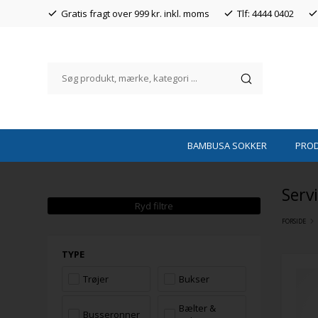
Gratis fragt over 999 kr. inkl. moms
Tlf: 4444 0402
BAMBUSA SOKKER
PRO
Serv
Ryd filtre
FORSIDE
TYPE
Trøjer
Bukser
Bælter &
Busseronner