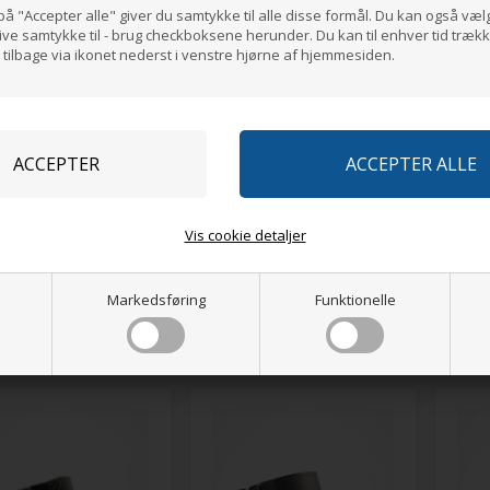
på "Accepter alle" giver du samtykke til alle disse formål. Du kan også væl
give samtykke til - brug checkboksene herunder. Du kan til enhver tid trækk
ilbage via ikonet nederst i venstre hjørne af hjemmesiden.
Vis cookie detaljer
COT® Bukser med
MASCOT® Bukser med
MAS
ommer ORIGINALS
lårlommer UNIQUE
lårl
Markedsføring
Funktionelle
,75
DKK
723,75
DKK
748
or at se alle farver
Klik for at se alle farver
Klik 