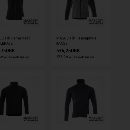
COT® Dame Vest
MASCOT® Fleecejakke
LERATE
IMAGE
,75
DKK
536,25
DKK
for at se alle farver
Klik for at se alle farver