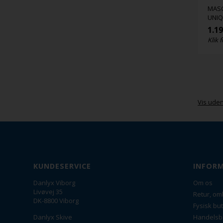
MASC
UNI
1.1
Klik f
Vis ude
KUNDESERVICE
INFOR
Danlyx Viborg
Om os
Livøvej 35
Retur, om
DK-8800 Viborg
Fysisk but
Danlyx Skive
Handelsb