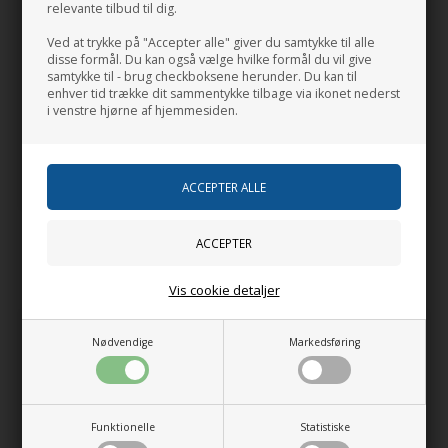
relevante tilbud til dig.
Ved at trykke på "Accepter alle" giver du samtykke til alle
disse formål. Du kan også vælge hvilke formål du vil give
samtykke til - brug checkboksene herunder. Du kan til
-
+
enhver tid trække dit sammentykke tilbage via ikonet nederst
i venstre hjørne af hjemmesiden.
Forventet leveringstid:
Lev. 2-4 hverdage
Relaterede produkter
Vis cookie detaljer
Nødvendige
Markedsføring
Funktionelle
Statistiske