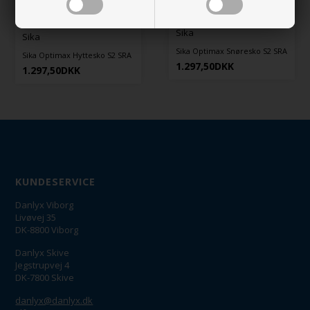
Sika
Sika
Sika Optimax Snøresko S2 SRA
Sika Optimax Hyttesko S2 SRA
1.297,50
DKK
1.297,50
DKK
KUNDESERVICE
Danlyx Viborg
Livøvej 35
DK-8800 Viborg
Danlyx Skive
Jegstrupvej 4
DK-7800 Skive
danlyx@danlyx.dk