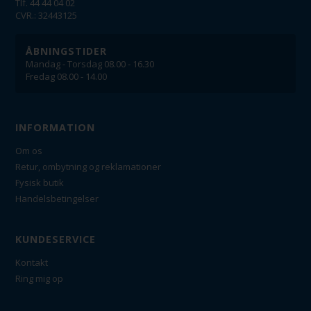
Tlf. 44 44 04 02
CVR.: 32443125
ÅBNINGSTIDER
Mandag - Torsdag 08.00 - 16.30
Fredag 08.00 - 14.00
INFORMATION
Om os
Retur, ombytning og reklamationer
Fysisk butik
Handelsbetingelser
KUNDESERVICE
Kontakt
Ring mig op