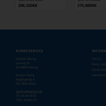
Nybo
275,00
DKK
Nybo Unise
275,00
D
KUNDESERVICE
INFOR
Danlyx Viborg
Om os
Livøvej 35
Retur, om
DK-8800 Viborg
Fysisk but
Danlyx Skive
Handelsb
Jegstrupvej 4
DK-7800 Skive
danlyx@danlyx.dk
Tlf. 44 44 04 02
CVR.: 32443125