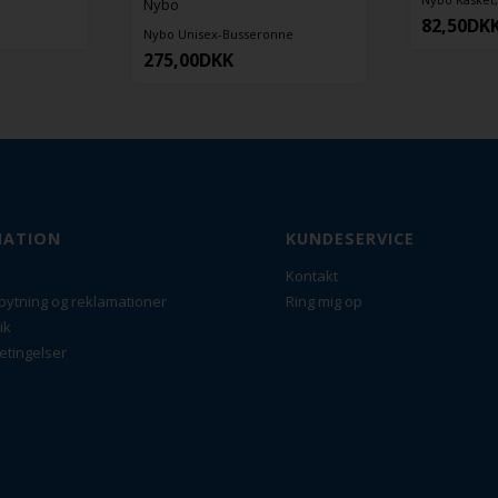
82,50
DKK
1
x-Busseronne
KK
MATION
KUNDESERVICE
Kontakt
bytning og reklamationer
Ring mig op
ik
etingelser