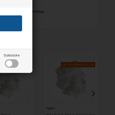
everingstid:
Lev. 1-3 hverdage
Statistiske
ybo
Nybo
ybo Kasket, Hårnet, Velcrolukning
Nybo Unisex-Jakke