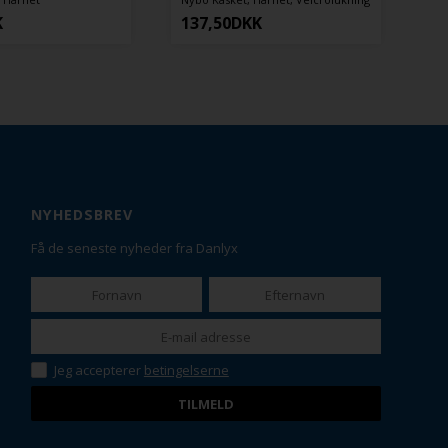
37,50
DKK
302,50
DKK
NYHEDSBREV
Få de seneste nyheder fra Danlyx
Jeg accepterer
betingelserne