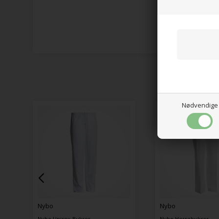
Nødvendige
Nybo
Nybo Herrebukser