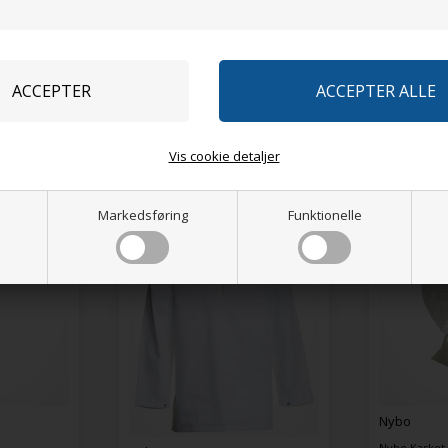
Forventet l
Relaterede produkter
Vis cookie detaljer
Markedsføring
Funktionelle
Nybo
N
Nybo Kasket, Hårnet
N