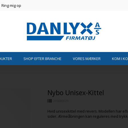
Ring mig op
DUKTER
SHOP EFTER BRANCHE
VORES MÆRKER
KOM I K
Nybo Unisex-Kittel
205080029
Hvid unisexkittel med revers. Modellen har eft
sider. Ærmeåbningen kan reguleres med trykk