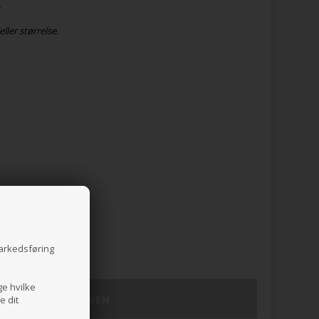
.
ller størrelse.
L
4XL
markedsføring
ge hvilke
e dit