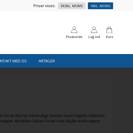
Priser vises:
EKSKL. MOMS
INKL. MOMS
Pluskunde
Log ind
Kurv
ONTAKT MED OS
ARTIKLER
er forskrifterne indvendige lommer med indgreb i kittelens
napper. Modellen lukkes foran med skjulte trykknapper.