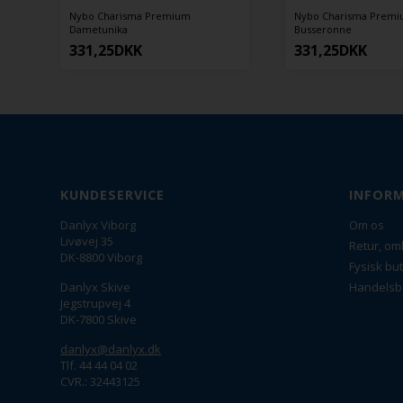
a Premium
Nybo Charisma Premium Unisex-
Nybo 
Busseronne
330
K
331,25
DKK
KUNDESERVICE
INFOR
Danlyx Viborg
Om os
Livøvej 35
Retur, om
DK-8800 Viborg
Fysisk but
Danlyx Skive
Handelsb
Jegstrupvej 4
DK-7800 Skive
danlyx@danlyx.dk
Tlf. 44 44 04 02
CVR.: 32443125