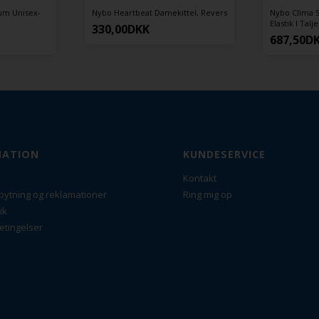
Heartbeat Damekittel, Revers
Nybo Clima Sport Termobukser,
Elastik I Taljen
,00
DKK
687,50
DKK
MATION
KUNDESERVICE
Kontakt
bytning og reklamationer
Ring mig op
ik
etingelser