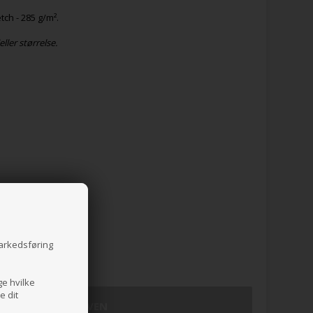
ch - 285 g/m².
ller størrelse.
markedsføring
L
4XL
ge hvilke
e dit