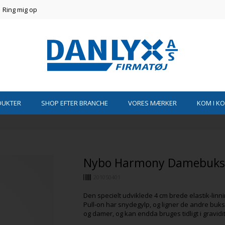
Ring mig op
DUKTER
SHOP EFTER BRANCHE
VORES MÆRKER
KOM I K
Nybo Harmony Damebukse
201050401
Den specielt udviklede 4 cm brede elastik-linn
Pull-on har snydegylp, og ligner de andre buks
og damer, og kan endda bruges tidligt i gravidi