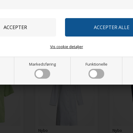
Forventet l
Vis cookie detaljer
Relaterede produkter
Markedsføring
Funktionelle
o
Nybo