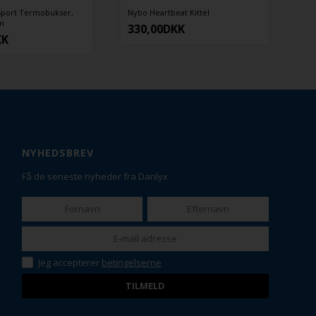
Nybo Heartbeat Kittel
Nybo Super Cool Capri Jeans Pull
On
330,00
DKK
385,00
DKK
NYHEDSBREV
Få de seneste nyheder fra Danlyx
Jeg accepterer
betingelserne