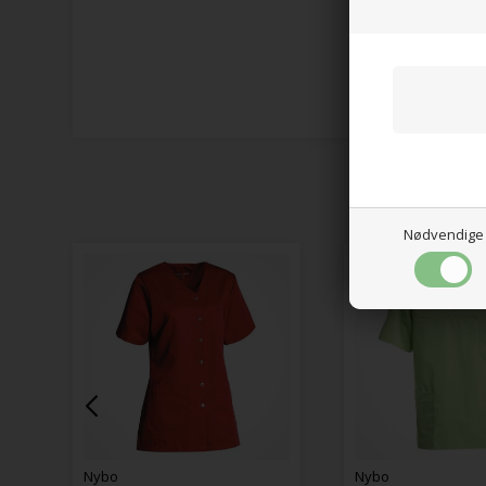
Nødvendige
Nybo
Nyb