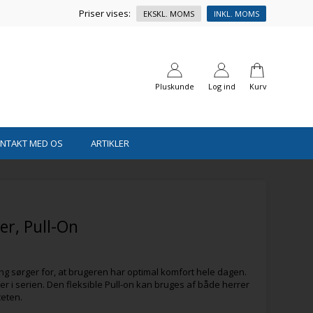
Priser vises:
EKSKL. MOMS
INKL. MOMS
Pluskunde
Log ind
Kurv
ONTAKT MED OS
ARTIKLER
r, Pull-On
ing sørger for, at brugeren har optimal komfort hele dagen.
er i serien. Den fleksible Pull-on kan bruges af både herrer
teten.