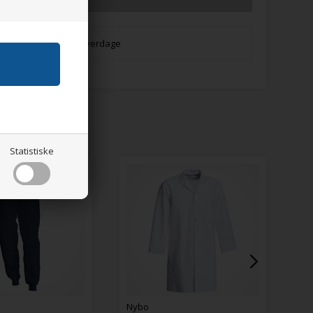
everingstid:
Lev. 1-3 hverdage
Statistiske
Nybo
Nybo