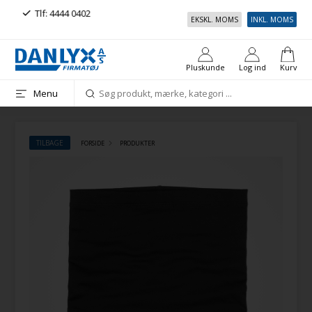
l.
Tlf: 4444 0402
Ring mig op
EKSKL. MOMS
INKL. MOMS
Pluskunde
Log ind
Kurv
Menu
TILBAGE
FORSIDE
PRODUKTER