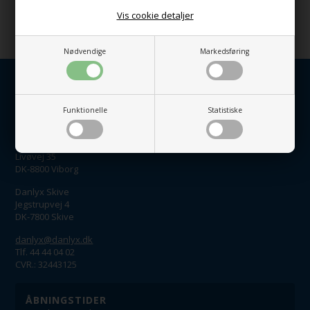
Vis cookie detaljer
Relaterede produkter
Nødvendige
Markedsføring
Funktionelle
Statistiske
KUNDESERVICE
Danlyx Viborg
Livøvej 35
DK-8800 Viborg
Danlyx Skive
Jegstrupvej 4
DK-7800 Skive
danlyx@danlyx.dk
Tlf. 44 44 04 02
CVR.: 32443125
ÅBNINGSTIDER