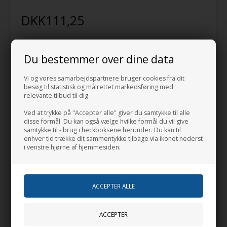
DKK
111,25
Vælg Farve
Du bestemmer over dine data
Vi og vores samarbejdspartnere bruger cookies fra dit
besøg til statistisk og målrettet markedsføring med
Vælg Størrelse
relevante tilbud til dig.
One size
Ved at trykke på "Accepter alle" giver du samtykke til alle
disse formål. Du kan også vælge hvilke formål du vil give
samtykke til - brug checkboksene herunder. Du kan til
enhver tid trække dit sammentykke tilbage via ikonet nederst
i venstre hjørne af hjemmesiden.
-
+
Forventet leveringstid:
Lev. 2-4 hverdage